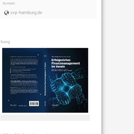
Kontakt:
svp-hamburg.de
rbung