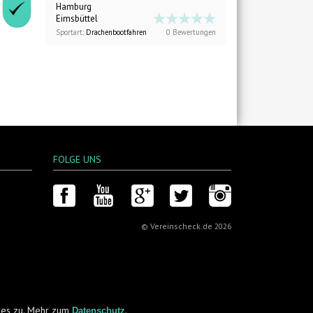
Hamburg
Eimsbüttel
Sportart:
Drachenbootfahren
0 Bewertungen
FOLGE UNS
Facebook
YouTube
Google+
Twitter
Instagram
© Vereinscheck.de 2026
kies zu. Mehr zum
.
Datenschutz