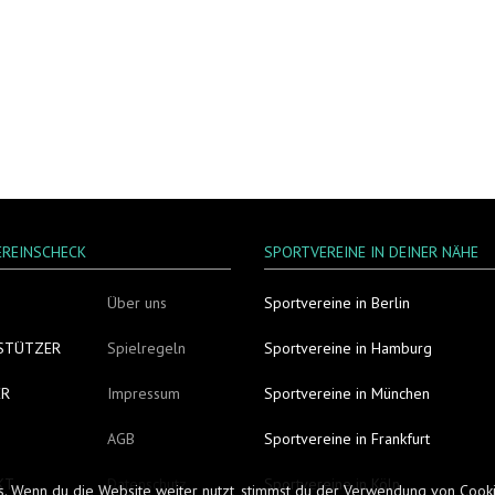
EREINSCHECK
SPORTVEREINE IN DEINER NÄHE
Über uns
Sportvereine in Berlin
STÜTZER
Spielregeln
Sportvereine in Hamburg
ER
Impressum
Sportvereine in München
AGB
Sportvereine in Frankfurt
KT
Datenschutz
Sportvereine in Köln
s. Wenn du die Website weiter nutzt, stimmst du der Verwendung von Coo