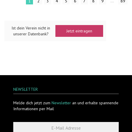
1
2
3
4
5
6
7
8
9
...
89
Ist dein Verein nicht in
Jetzt eintragen
unserer Datenbank?
NEWSLETTER
Melde dich jetzt zum
Newsletter
an und erhalte spannende
Informationen per Mail