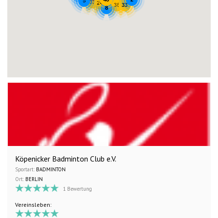
8
33
24
33
38
8
Köpenicker Badminton Club e.V.
Sportart:
BADMINTON
Ort:
BERLIN
1 Bewertung
Vereinsleben: