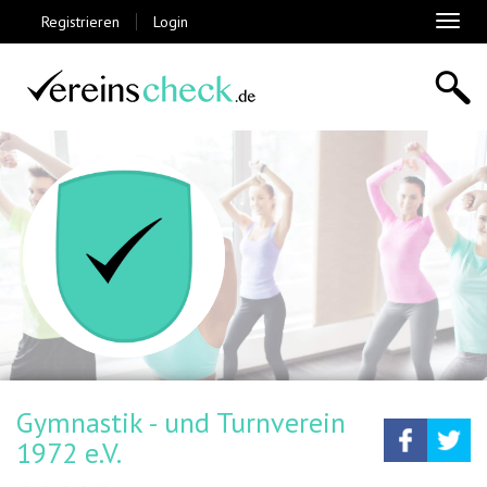
Registrieren
Login
Toggl
naviga
Gymnastik - und Turnverein
Teilen
Tw
1972 e.V.