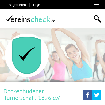
Registrieren
Login
Toggl
naviga
Dockenhudener
Teilen
Tw
Turnerschaft 1896 e.V.