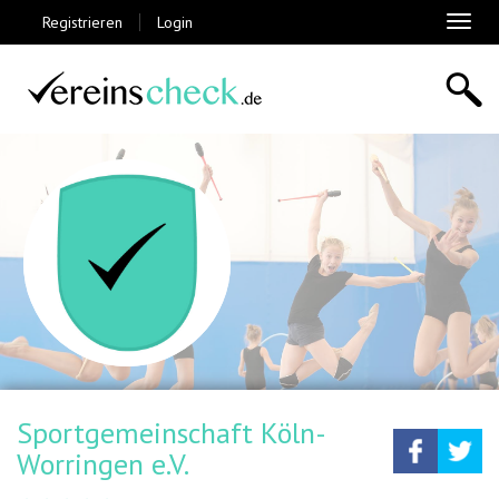
Registrieren
Login
Toggl
naviga
Sportgemeinschaft Köln-
Teilen
Tw
Worringen e.V.