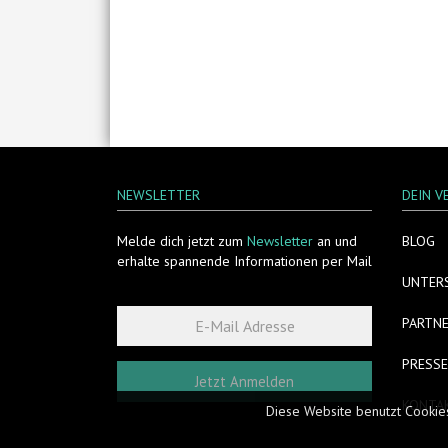
NEWSLETTER
DEIN V
Melde dich jetzt zum
Newsletter
an und
BLOG
erhalte spannende Informationen per Mail
UNTER
PARTN
PRESSE
Jetzt Anmelden
KONTA
Diese Website benutzt Cookie