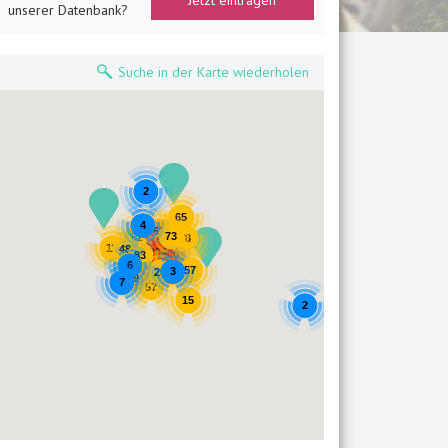
Jetzt eintragen
unserer Datenbank?
Suche in der Karte wiederholen
2
65
4
66
73
82
78
11
48
204
60
83
6
57
3
25
59
7
57
15
2