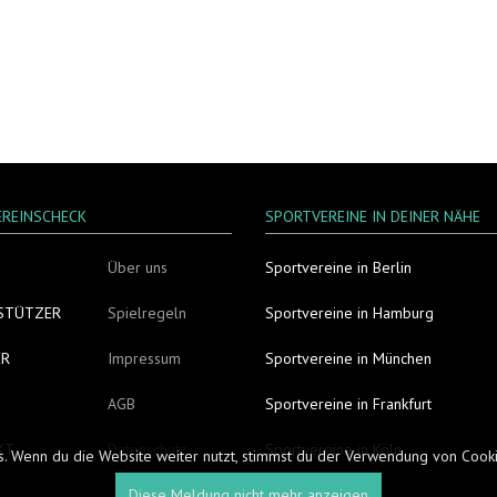
EREINSCHECK
SPORTVEREINE IN DEINER NÄHE
Über uns
Sportvereine in Berlin
STÜTZER
Spielregeln
Sportvereine in Hamburg
ER
Impressum
Sportvereine in München
AGB
Sportvereine in Frankfurt
KT
Datenschutz
Sportvereine in Köln
s. Wenn du die Website weiter nutzt, stimmst du der Verwendung von Coo
Diese Meldung nicht mehr anzeigen