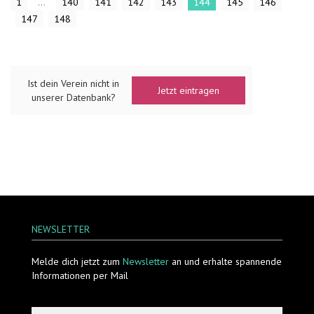
1
...
140
141
142
143
144
145
146
147
148
Ist dein Verein nicht in
Jetzt eintragen
unserer Datenbank?
NEWSLETTER
Melde dich jetzt zum
Newsletter
an und erhalte spannende
Informationen per Mail