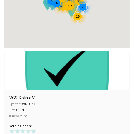
89
40
35
3
132
5
37
52
51
2
26
VGS Köln e.V.
Sportart:
WALKING
Ort:
KÖLN
0 Bewertung
Vereinsleben: