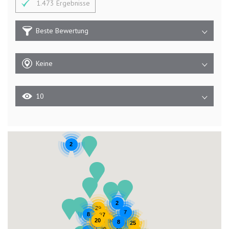
1.473 Ergebnisse
Beste Bewertung
Keine
10
2
2
29
7
8
37
20
94
8
129
25
9
97
60