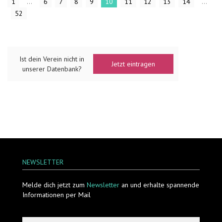
1
...
6
7
8
9
10
11
12
13
14
...
52
Ist dein Verein nicht in
Jetzt eintragen
unserer Datenbank?
NEWSLETTER
Melde dich jetzt zum
Newsletter
an und erhalte spannende
Informationen per Mail