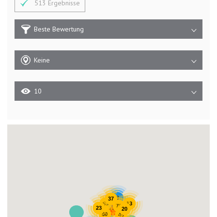
513 Ergebnisse
Beste Bewertung
Keine
10
9
37
63
13
76
23
138
20
80
49