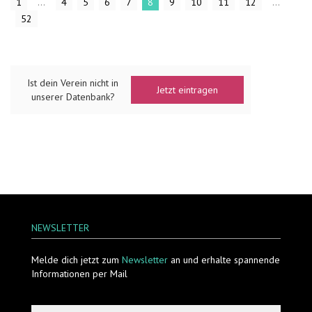
1
...
4
5
6
7
8
9
10
11
12
...
52
Ist dein Verein nicht in
Jetzt eintragen
unserer Datenbank?
NEWSLETTER
Melde dich jetzt zum
Newsletter
an und erhalte spannende
Informationen per Mail