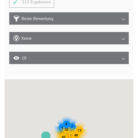
513 Ergebnisse
Beste Bewertung
Keine
10
3
7
4
32
13
89
72
136
40
50
62