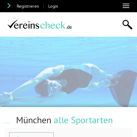
Registrieren
Login
Toggl
naviga
München
alle Sportarten