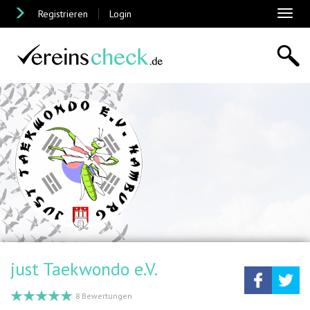
Registrieren
Login
Toggl
naviga
just Taekwondo e.V.
Teilen
Tw
8 Bewertungen