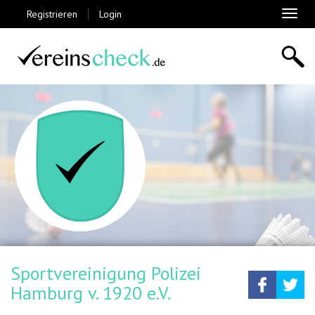
Registrieren
Login
Toggl
naviga
Sportvereinigung Polizei
Teilen
Tw
Hamburg v. 1920 e.V.